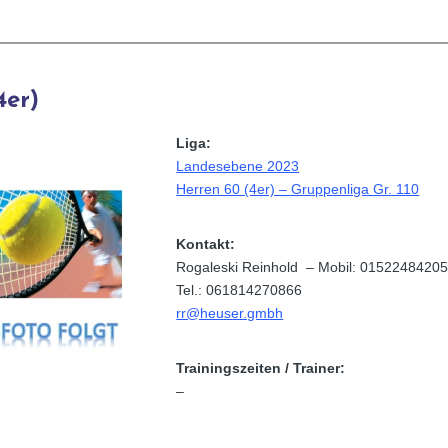
4er)
Liga:
Landesebene 2023
Herren 60 (4er) – Gruppenliga Gr. 110
Kontakt:
Rogaleski Reinhold – Mobil: 0152248420
Tel.: 061814270866
rr@heuser.gmbh
Trainingszeiten / Trainer:
–