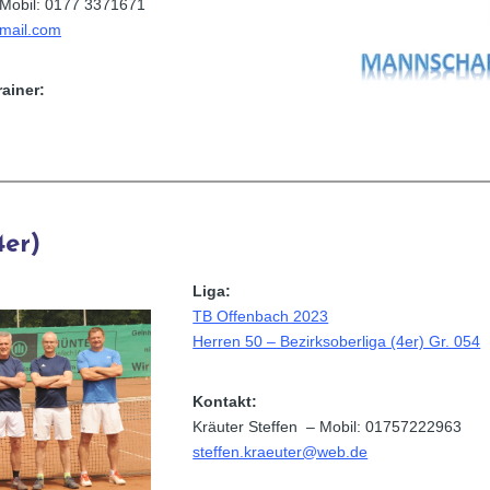
Mobil: 0177 3371671
mail.com
rainer:
4er)
Liga:
TB Offenbach 2023
Herren 50 – Bezirksoberliga (4er) Gr. 054
Kontakt:
Kräuter Steffen – Mobil: 01757222963
steffen.kraeuter@web.de