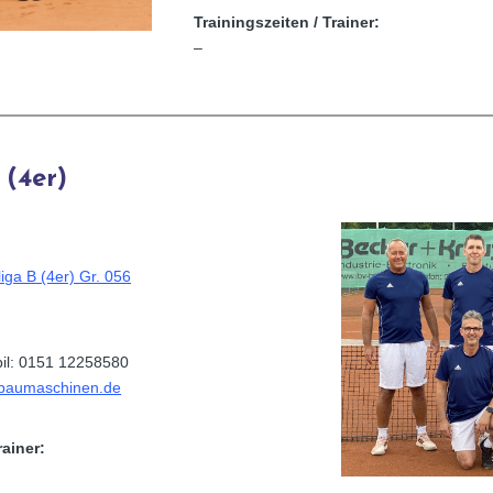
Trainingszeiten / Trainer:
–
 (4er)
iga B (4er) Gr. 056
bil: 0151 12258580
-baumaschinen.de
rainer: