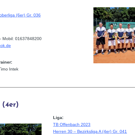
oberliga (6er) Gr. 036
– Mobil: 01637848200
ok.de
rainer:
Timo Intek
 (4er)
Liga:
TB Offenbach 2023
Herren 30 – Bezirksliga A (4er) Gr. 041