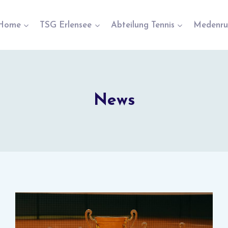
Home
TSG Erlensee
Abteilung Tennis
Medenru
News