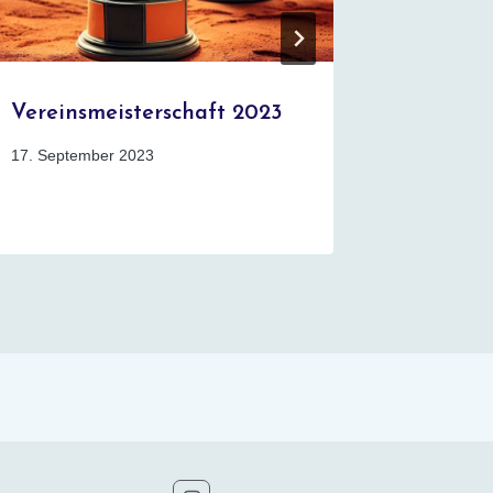
Vereinsmeisterschaft 2023
VM 202
17. September 2023
2. Septemb