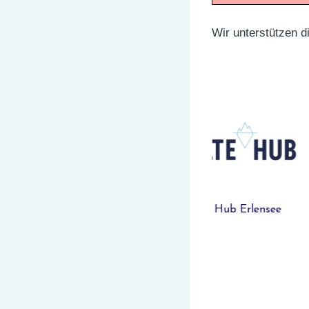
Wir unterstützen d
Hirchenhain 
Kälte Hub Erlensee
Schmuc
n