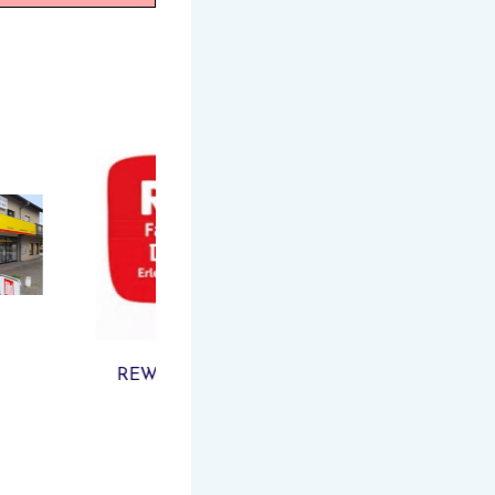
Reifen Schamal
amilie Reising