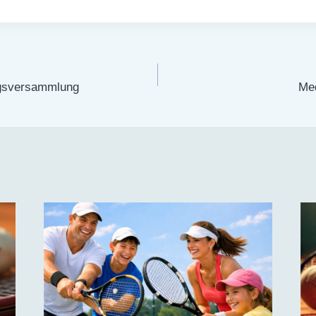
tion
ngsversammlung
Me