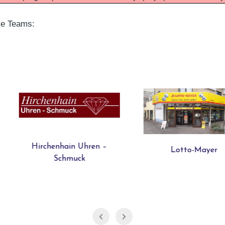
ie Teams:
Uhren –
Lotto-Mayer
k
REWE F