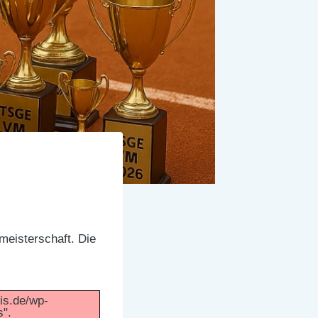
meisterschaft. Die
nis.de/wp-
s".