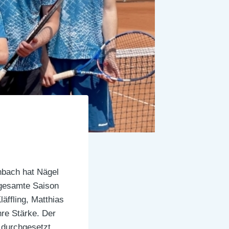
nbach hat Nägel
e gesamte Saison
äffling, Matthias
hre Stärke. Der
 durchgesetzt,