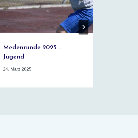
Medenrunde 2025 –
Tennis 
Jugend
26. August
24. März 2025