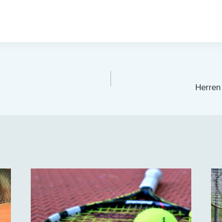
tion
Herren