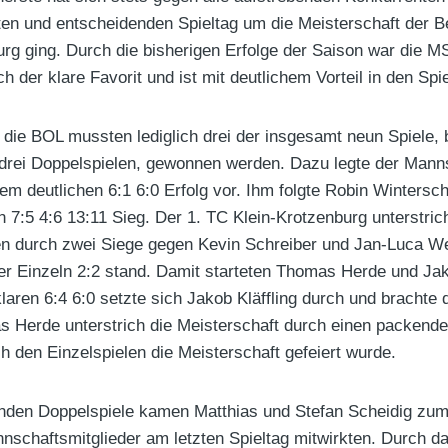
en und entscheidenden Spieltag um die Meisterschaft der Be
rg ging. Durch die bisherigen Erfolge der Saison war die 
der klare Favorit und ist mit deutlichem Vorteil in den Spie
n die BOL mussten lediglich drei der insgesamt neun Spiele,
 drei Doppelspielen, gewonnen werden. Dazu legte der Mann
nem deutlichen 6:1 6:0 Erfolg vor. Ihm folgte Robin Wintersc
 7:5 4:6 13:11 Sieg. Der 1. TC Klein-Krotzenburg unterstric
en durch zwei Siege gegen Kevin Schreiber und Jan-Luca W
er Einzeln 2:2 stand. Damit starteten Thomas Herde und Jako
laren 6:4 6:0 setzte sich Jakob Kläffling durch und brachte 
Herde unterstrich die Meisterschaft durch einen packenden
h den Einzelspielen die Meisterschaft gefeiert wurde.
enden Doppelspiele kamen Matthias und Stefan Scheidig zum
nschaftsmitglieder am letzten Spieltag mitwirkten. Durch da