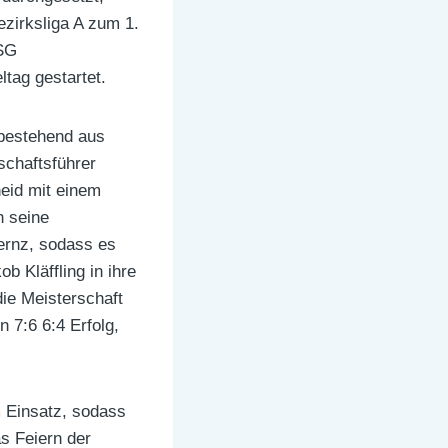
zirksliga A zum 1.
MSG
ltag gestartet.
 bestehend aus
schaftsführer
heid mit einem
h seine
ernz, sodass es
b Kläffling in ihre
die Meisterschaft
 7:6 6:4 Erfolg,
 Einsatz, sodass
s Feiern der