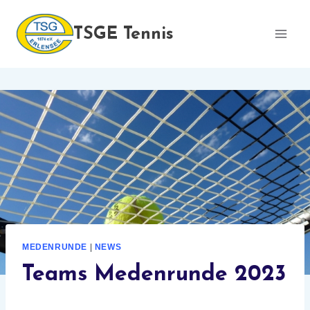
Zum
Inhalt
TSGE Tennis
springen
MEDENRUNDE
|
NEWS
Teams Medenrunde 2023