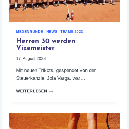
B
E
Z
I
R
MEDENRUNDE
|
NEWS
|
TEAMS 2023
K
S
Herren 30 werden
O
Vizemeister
B
E
17. August 2023
R
Mit neuen Trikots, gespendet von der
L
I
Steuerkanzlei Jola Varga, war…
G
A
H
WEITERLESEN
2
E
0
R
2
R
3
E
N
3