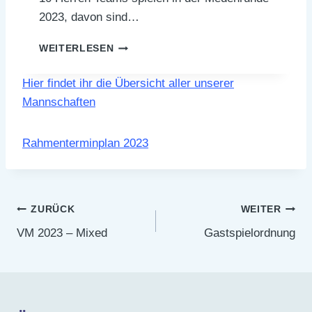
2023, davon sind…
M
WEITERLESEN
E
D
Hier findet ihr die Übersicht aller unserer
E
Mannschaften
N
R
U
Rahmenterminplan 2023
N
D
E
2
Beitragsnavigation
0
ZURÜCK
WEITER
2
VM 2023 – Mixed
Gastspielordnung
3
–
H
E
R
R