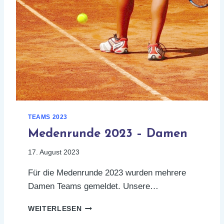
0
W
E
R
D
E
N
V
I
Z
E
TEAMS 2023
M
E
Medenrunde 2023 – Damen
I
17. August 2023
S
T
Für die Medenrunde 2023 wurden mehrere
E
R
Damen Teams gemeldet. Unsere…
M
WEITERLESEN
E