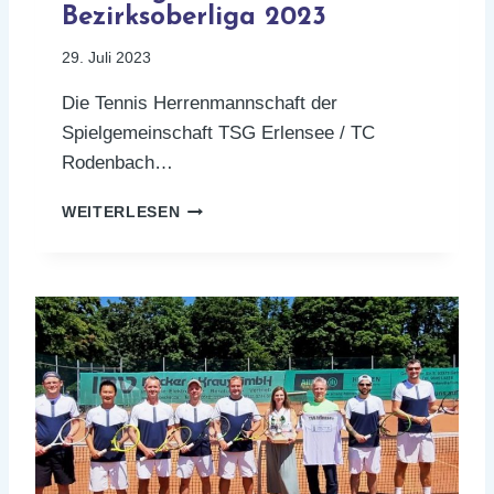
Bezirksoberliga 2023
29. Juli 2023
Die Tennis Herrenmannschaft der
Spielgemeinschaft TSG Erlensee / TC
Rodenbach…
A
WEITERLESEN
U
F
S
T
I
E
G
I
N
D
I
E