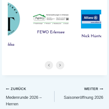
FEWO Erlensee
Nick Hünten Allianz
Beitragsnavigation
ZURÜCK
WEITER
Medenrunde 2026 –
Saisoneröffnung 2026
Herren