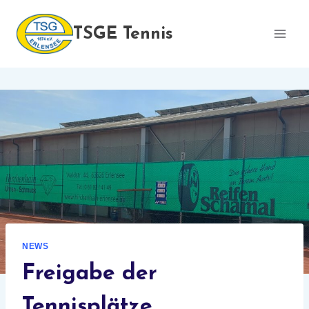
Zum
Inhalt
TSGE Tennis
springen
NEWS
Freigabe der
Tennisplätze